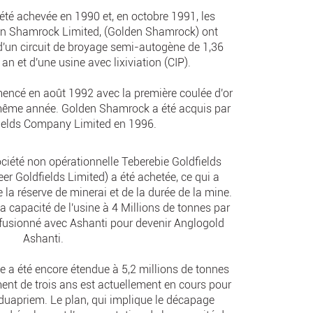
 été achevée en 1990 et, en octobre 1991, les
lden Shamrock Limited, (Golden Shamrock) ont
'un circuit de broyage semi-autogène de 1,36
an et d'une usine avec lixiviation (CIP).
mencé en août 1992 avec la première coulée d'or
 même année. Golden Shamrock a été acquis par
ields Company Limited en 1996.
ociété non opérationnelle Teberebie Goldfields
eer Goldfields Limited) a été achetée, ce qui a
la réserve de minerai et de la durée de la mine.
a capacité de l'usine à 4 Millions de tonnes par
 fusionné avec Ashanti pour devenir Anglogold
Ashanti.
ne a été encore étendue à 5,2 millions de tonnes
ent de trois ans est actuellement en cours pour
d'Iduapriem. Le plan, qui implique le décapage