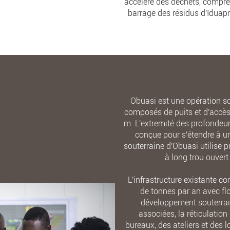
accéléré des déchets, compre
barrage des résidus d'Iduap
Obuasi est une opération so
composés de puits et d'accès 
m. L'extremité des profondeurs
conçue pour s'étendre à u
souterraine d'Obuasi utilise 
à long trou ouvert
L'infrastructure existante c
de tonnes par an avec flo
développement souterrain,
associées, la réticulation 
bureaux, des ateliers et des lo