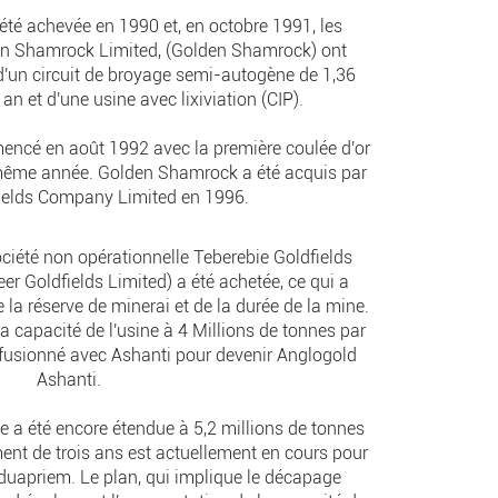
 été achevée en 1990 et, en octobre 1991, les
lden Shamrock Limited, (Golden Shamrock) ont
'un circuit de broyage semi-autogène de 1,36
an et d'une usine avec lixiviation (CIP).
mencé en août 1992 avec la première coulée d'or
 même année. Golden Shamrock a été acquis par
ields Company Limited en 1996.
ociété non opérationnelle Teberebie Goldfields
eer Goldfields Limited) a été achetée, ce qui a
la réserve de minerai et de la durée de la mine.
a capacité de l'usine à 4 Millions de tonnes par
 fusionné avec Ashanti pour devenir Anglogold
Ashanti.
ne a été encore étendue à 5,2 millions de tonnes
ent de trois ans est actuellement en cours pour
d'Iduapriem. Le plan, qui implique le décapage