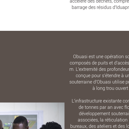
accéléré des déchets, compre
barrage des résidus d'Iduap
Obuasi est une opération so
composés de puits et d'accès 
m. L'extremité des profondeurs
conçue pour s'étendre à u
souterraine d'Obuasi utilise 
à long trou ouvert
L'infrastructure existante c
de tonnes par an avec flo
développement souterrain,
associées, la réticulation 
bureaux, des ateliers et des lo