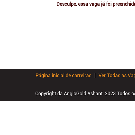
Desculpe, essa vaga já foi preenchid
Página inicial de carreiras
Ver Todas as Va
Copyright da AngloGold Ashanti 2023 Todos os