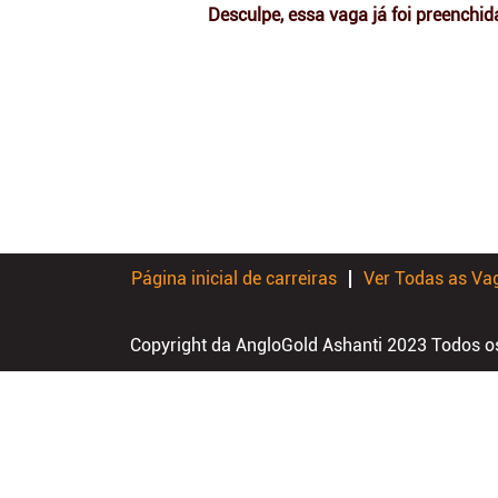
Desculpe, essa vaga já foi preenchid
Página inicial de carreiras
Ver Todas as Va
Copyright da AngloGold Ashanti 2023 Todos os