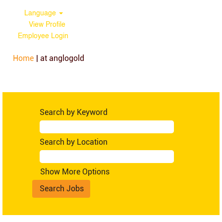
Language
View Profile
Employee Login
(current
Home
|
at anglogold
page)
Search results for
"".
Search by Keyword
Search by Location
Show More Options