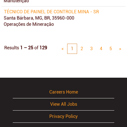
Manutenção
TÉCNICO DE PAINEL DE CONTROLE MINA - SR
Santa Bárbara, MG, BR, 35960-000
Operações de Mineração
Results
1 – 25
of
129
«
1
2
3
4
5
»
Careers Home
View All Jobs
Privacy Policy